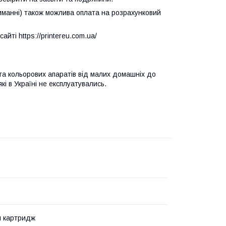
манні) також можлива оплата на розрахунковий
йті https://printereu.com.ua/
та кольорових апаратів від малих домашніх до
і в Україні не експлуатувались.
й картридж