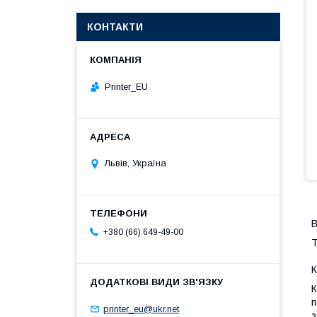
КОНТАКТИ
Printer_EU
Львів, Україна
В
+380 (66) 649-49-00
Т
К
К
п
printer_eu@ukr.net
з