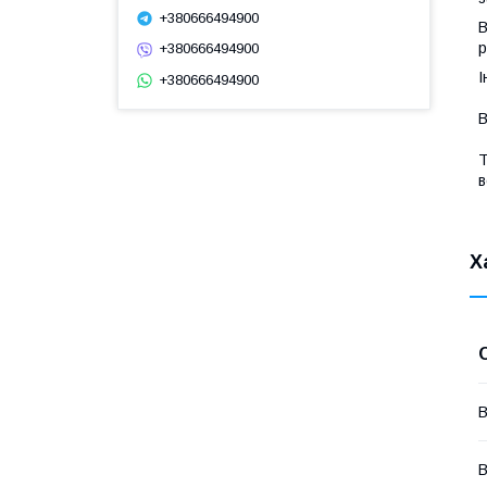
+380666494900
В
р
+380666494900
І
+380666494900
В
Т
в
Х
В
В