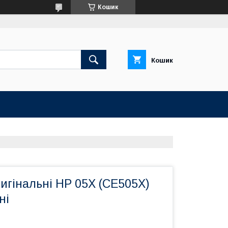
Кошик
Кошик
игінальні HP 05X (CE505X)
ні