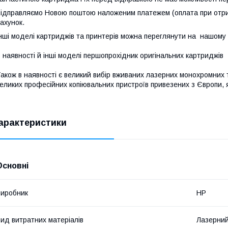
ідправляємо Новою поштою наложеним платежем (оплата при отри
ахунок.
нші моделі картриджів та принтерів можна переглянути на нашому са
 наявності й інші моделі першопрохідник оригінальних картриджів
акож в наявності є великий вибір вживаних лазерних монохромних 
еликих професійних копіювальних пристроїв привезених з Європи, як
арактеристики
Основні
иробник
НР
ид витратних матеріалів
Лазерни